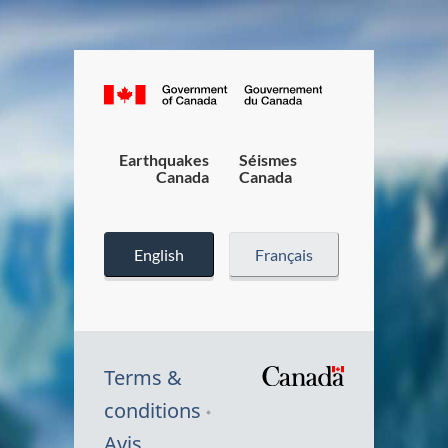
Canada.ca
/
Gouverneme
du
Earthquakes
Séismes
Canada
Canada
Canada
English
Français
Terms &
/
conditions
Symbole
Avis
du