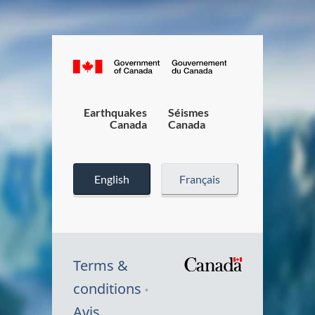
Canada.ca
/
Gouverneme
du
Earthquakes
Séismes
Canada
Canada
Canada
English
Français
Terms &
/
conditions
Symbole
Avis
du