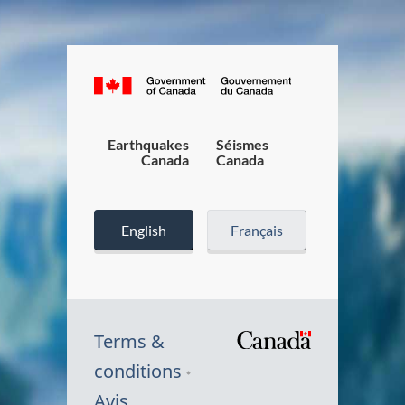
Canada.ca
/
Gouverneme
du
Earthquakes
Séismes
Canada
Canada
Canada
English
Français
Terms &
/
conditions
Symbole
Avis
du