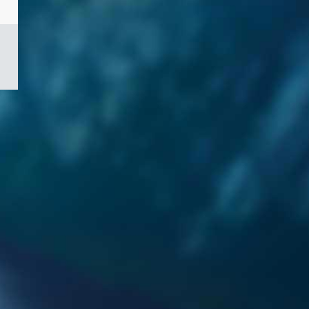
/
Symbole
du
gouvernement
du
Canada