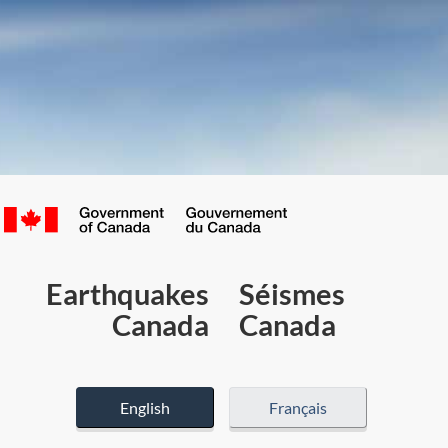
Canada.ca
/
Gouvernement
du
Earthquakes
Séismes
Canada
Canada
Canada
English
Français