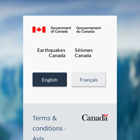
Canada.ca
/
Gouverneme
du
Earthquakes
Séismes
Canada
Canada
Canada
English
Français
Terms &
/
conditions
Symbole
Avis
du