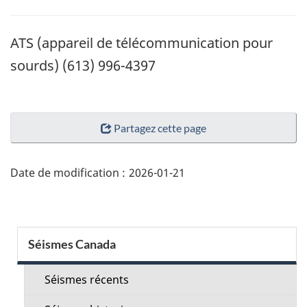
ATS (appareil de télécommunication pour
sourds) (613) 996-4397
"Détails
Partagez cette page
de
la
page"
Date de modification :
2026-01-21
Menu
Séismes Canada
de
la
Séismes récents
section