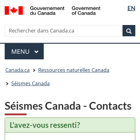
Sélectio
/
EN
Passer
Passer
Passer
Government
de
au
à
à
of
contenu
« Au
la
la
Canada
Rechercher
Rechercher
principal
sujet
version
Rec
langue
dans
du
HTML
Canada.ca
gouvernement »
simplifiée
Menu
MENU
PRINCIPAL
Vous
Canada.ca
Ressources naturelles Canada
êtes
ici
Séismes Canada
:
Séismes Canada - Contacts
L'avez-vous ressenti?