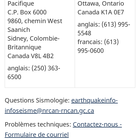
Pacifique
Ottawa, Ontario
C.P. Box 6000
Canada K1A 0E7
9860, chemin West
anglais: (613) 995-
Saanich
5548
Sidney, Colombie-
francais: (613)
Britannique
995-0600
Canada V8L 4B2
anglais: (250) 363-
6500
Questions Sismologie:
earthquakeinfo-
infoseisme@nrcan-rncan.gc.ca
Problèmes techniques:
Contactez-nous -
Formulaire de courriel