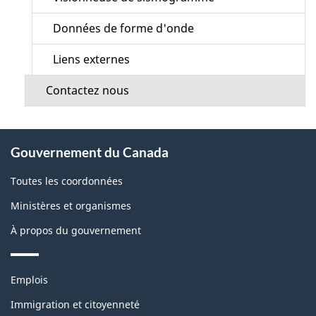
Données de forme d'onde
Liens externes
Contactez nous
À
Gouvernement du Canada
propos
de
Toutes les coordonnées
ce
Ministères et organismes
site
À propos du gouvernement
Thèmes
Emplois
et
sujets
Immigration et citoyenneté