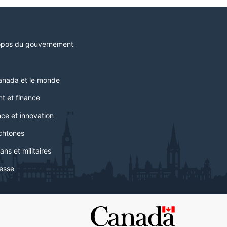
opos du gouvernement
anada et le monde
t et finance
ce et innovation
chtones
ans et militaires
esse