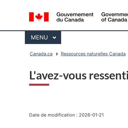
Sélection
de
la
langue
Menu
MENU
PRINCIPAL
Vous
Canada.ca
Ressources naturelles Canada
êtes
ici
L'avez-vous ressent
:
"Détails
de
Date de modification :
2026-01-21
la