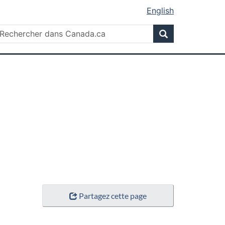
English
Rechercher
echercher
Rechercher
ans
anada.ca
Partagez cette page