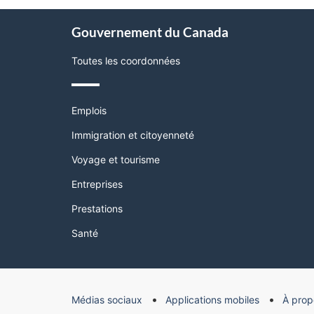
page"
À
Gouvernement du Canada
propos
de
Toutes les coordonnées
ce
site
Thèmes
Emplois
et
sujets
Immigration et citoyenneté
Voyage et tourisme
Entreprises
Prestations
Santé
Organisation
Médias sociaux
Applications mobiles
À prop
du