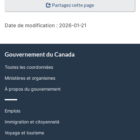
Partagez cette page
de
la
page"
Date de modification :
2026-01-21
À
Gouvernement du Canada
propos
de
Toutes les coordonnées
ce
Ministères et organismes
site
À propos du gouvernement
Thèmes
Emplois
et
sujets
Immigration et citoyenneté
Voyage et tourisme