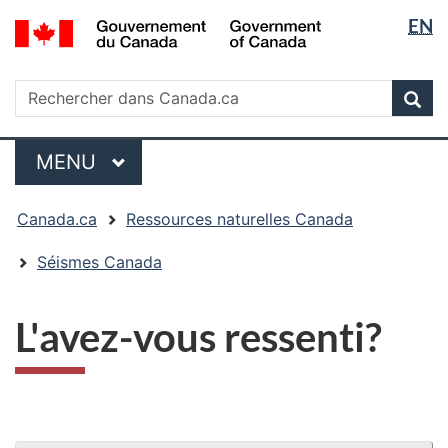
Sélectio
/
EN
Passer
Passer
Passer
Government
de
au
à
à
of
contenu
« Au
la
la
Rechercher
Canada
Rechercher
principal
sujet
version
Rec
langue
dans
du
HTML
Canada.ca
gouvernement »
simplifiée
Menu
MENU
PRINCIPAL
Vous
Canada.ca
Ressources naturelles Canada
êtes
ici
Séismes Canada
:
L'avez-vous ressenti?
"Détails