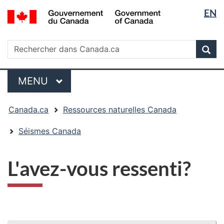
Sélectio
/
EN
Passer
Passer
Passer
Government
de
au
à
à
of
contenu
« Au
la
la
Rechercher
Canada
Rechercher
principal
sujet
version
Rec
langue
dans
du
HTML
Canada.ca
gouvernement »
simplifiée
Menu
MENU
PRINCIPAL
Vous
Canada.ca
Ressources naturelles Canada
êtes
ici
Séismes Canada
:
L'avez-vous ressenti?
"Détails