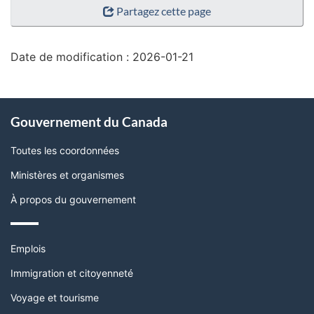
Partagez cette page
de
la
page"
Date de modification :
2026-01-21
À
Gouvernement du Canada
propos
de
Toutes les coordonnées
ce
Ministères et organismes
site
À propos du gouvernement
Thèmes
Emplois
et
sujets
Immigration et citoyenneté
Voyage et tourisme