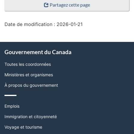
Partagez cette page
de
la
page"
Date de modification :
2026-01-21
À
Gouvernement du Canada
propos
de
Toutes les coordonnées
ce
Ministères et organismes
site
À propos du gouvernement
Thèmes
Emplois
et
sujets
Immigration et citoyenneté
Voyage et tourisme