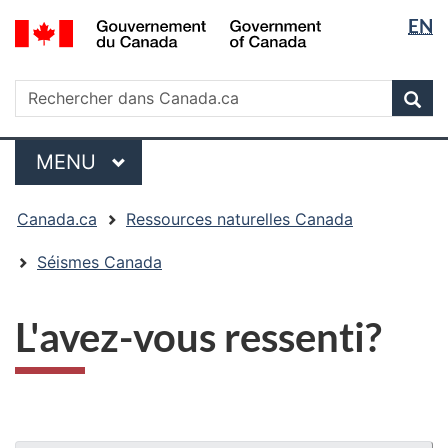
Sélectio
/
EN
Passer
Passer
Passer
Government
de
au
à
à
of
contenu
« Au
la
la
Rechercher
Canada
Rechercher
principal
sujet
version
Rec
langue
dans
du
HTML
Canada.ca
gouvernement »
simplifiée
Menu
MENU
PRINCIPAL
Vous
Canada.ca
Ressources naturelles Canada
êtes
ici
Séismes Canada
:
L'avez-vous ressenti?
"Détails