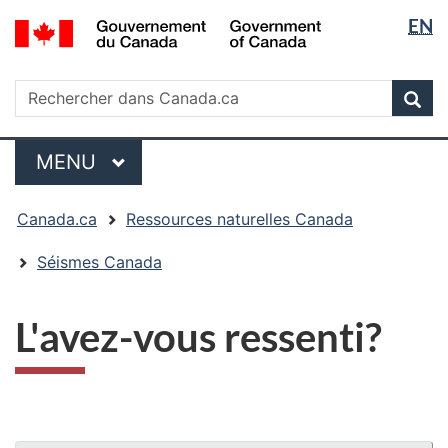
Sélectio
/
EN
Passer
Passer
Passer
Government
de
au
à
à
of
contenu
« Au
la
la
Rechercher
Canada
Rechercher
principal
sujet
version
Rec
langue
dans
du
HTML
Canada.ca
gouvernement »
simplifiée
Menu
MENU
PRINCIPAL
Vous
Canada.ca
Ressources naturelles Canada
êtes
ici
Séismes Canada
:
L'avez-vous ressenti?
"Détails