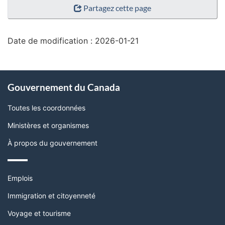
Partagez cette page
de
la
page"
Date de modification :
2026-01-21
À
Gouvernement du Canada
propos
de
Toutes les coordonnées
ce
Ministères et organismes
site
À propos du gouvernement
Thèmes
Emplois
et
sujets
Immigration et citoyenneté
Voyage et tourisme