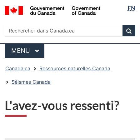
Sélectio
/
EN
Passer
Passer
Passer
Government
de
au
à
à
of
contenu
« Au
la
la
Rechercher
Canada
Rechercher
principal
sujet
version
Rec
langue
dans
du
HTML
Canada.ca
gouvernement »
simplifiée
Menu
MENU
PRINCIPAL
Vous
Canada.ca
Ressources naturelles Canada
êtes
ici
Séismes Canada
:
L'avez-vous ressenti?
"Détails