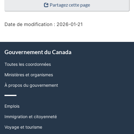
Partagez cette page
de
la
page"
Date de modification :
2026-01-21
À
Gouvernement du Canada
propos
de
Toutes les coordonnées
ce
Ministères et organismes
site
À propos du gouvernement
Thèmes
Emplois
et
sujets
Immigration et citoyenneté
Voyage et tourisme