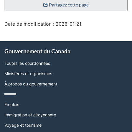
Partagez cette page
de
la
page"
Date de modification :
2026-01-21
À
Gouvernement du Canada
propos
de
Toutes les coordonnées
ce
Ministères et organismes
site
À propos du gouvernement
Thèmes
Emplois
et
sujets
Immigration et citoyenneté
Voyage et tourisme