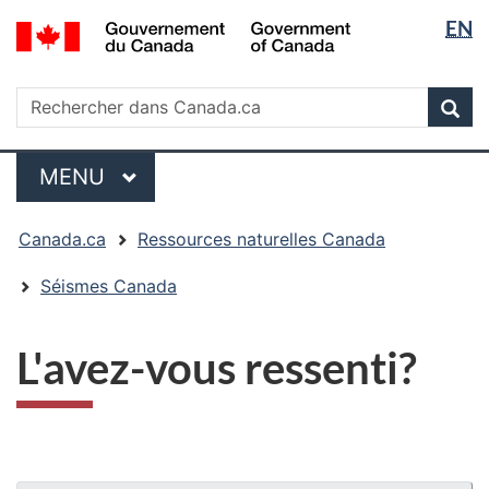
Sélectio
/
EN
Passer
Passer
Passer
Government
de
au
à
à
of
contenu
« Au
la
la
Rechercher
Canada
Rechercher
principal
sujet
version
Rec
langue
dans
du
HTML
Canada.ca
gouvernement »
simplifiée
Menu
MENU
PRINCIPAL
Vous
Canada.ca
Ressources naturelles Canada
êtes
ici
Séismes Canada
:
L'avez-vous ressenti?
"Détails