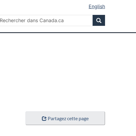
English
Rechercher
echercher
Rechercher
ans
anada.ca
Partagez cette page