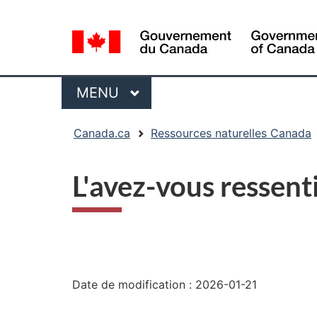
Sélection
de
la
langue
Menu
MENU
PRINCIPAL
Vous
Canada.ca
Ressources naturelles Canada
êtes
ici
L'avez-vous ressent
:
"Détails
de
Date de modification :
2026-01-21
la