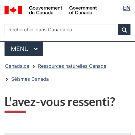
Sélectio
/
EN
Passer
Passer
Passer
Government
de
au
à
à
of
contenu
« Au
la
la
Rechercher
Canada
Rechercher
principal
sujet
version
Rec
langue
dans
du
HTML
Canada.ca
gouvernement »
simplifiée
Menu
MENU
PRINCIPAL
Vous
Canada.ca
Ressources naturelles Canada
êtes
ici
Séismes Canada
:
L'avez-vous ressenti?
"Détails