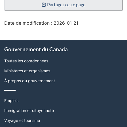
Partagez cette page
de
la
page"
Date de modification :
2026-01-21
À
Gouvernement du Canada
propos
de
Toutes les coordonnées
ce
Ministères et organismes
site
À propos du gouvernement
Thèmes
Emplois
et
sujets
Immigration et citoyenneté
Voyage et tourisme