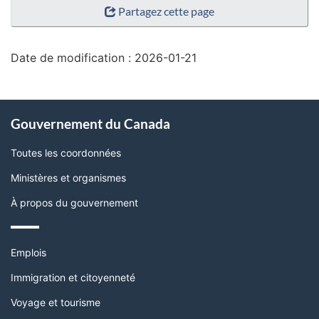
Partagez cette page
de
la
page"
Date de modification :
2026-01-21
À
Gouvernement du Canada
propos
de
Toutes les coordonnées
ce
Ministères et organismes
site
À propos du gouvernement
Thèmes
Emplois
et
sujets
Immigration et citoyenneté
Voyage et tourisme