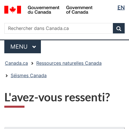
Sélectio
/
EN
Passer
Passer
Passer
Government
de
au
à
à
of
contenu
« Au
la
la
Rechercher
Canada
Rechercher
principal
sujet
version
Rec
langue
dans
du
HTML
Canada.ca
gouvernement »
simplifiée
Menu
MENU
PRINCIPAL
Vous
Canada.ca
Ressources naturelles Canada
êtes
ici
Séismes Canada
:
L'avez-vous ressenti?
"Détails