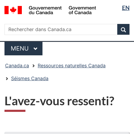
Sélectio
/
EN
Passer
Passer
Passer
Government
de
au
à
à
of
contenu
« Au
la
la
Rechercher
Canada
Rechercher
principal
sujet
version
Rec
langue
dans
du
HTML
Canada.ca
gouvernement »
simplifiée
Menu
MENU
PRINCIPAL
Vous
Canada.ca
Ressources naturelles Canada
êtes
ici
Séismes Canada
:
L'avez-vous ressenti?
"Détails