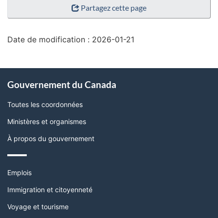
Partagez cette page
de
la
page"
Date de modification :
2026-01-21
À
Gouvernement du Canada
propos
de
Toutes les coordonnées
ce
Ministères et organismes
site
À propos du gouvernement
Thèmes
Emplois
et
sujets
Immigration et citoyenneté
Voyage et tourisme