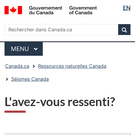
Sélectio
/
EN
Passer
Passer
Passer
Government
de
au
à
à
of
contenu
« Au
la
la
Rechercher
Canada
Rechercher
principal
sujet
version
Rec
langue
dans
du
HTML
Canada.ca
gouvernement »
simplifiée
Menu
MENU
PRINCIPAL
Vous
Canada.ca
Ressources naturelles Canada
êtes
ici
Séismes Canada
:
L'avez-vous ressenti?
"Détails