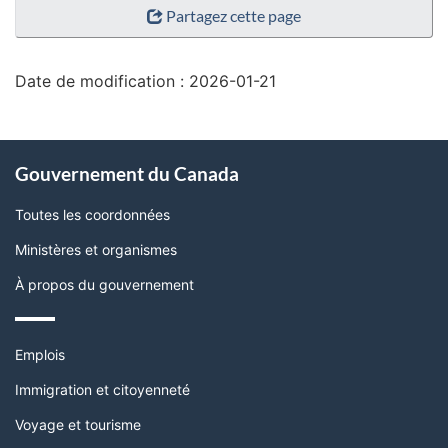
Partagez cette page
de
la
page"
Date de modification :
2026-01-21
À
Gouvernement du Canada
propos
de
Toutes les coordonnées
ce
Ministères et organismes
site
À propos du gouvernement
Thèmes
Emplois
et
sujets
Immigration et citoyenneté
Voyage et tourisme