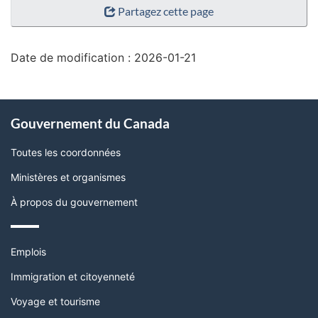
Partagez cette page
de
la
page"
Date de modification :
2026-01-21
À
Gouvernement du Canada
propos
de
Toutes les coordonnées
ce
Ministères et organismes
site
À propos du gouvernement
Thèmes
Emplois
et
sujets
Immigration et citoyenneté
Voyage et tourisme