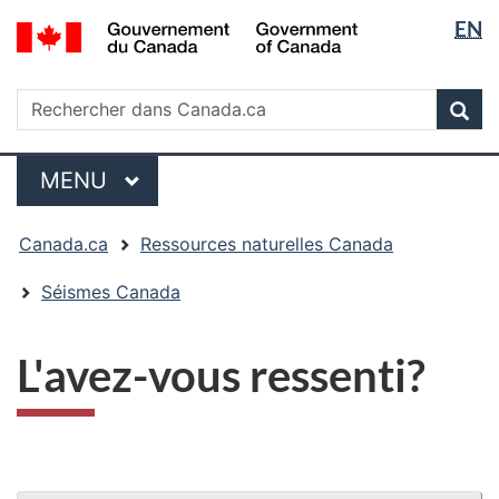
Sélectio
/
EN
Passer
Passer
Passer
Government
de
au
à
à
of
contenu
« Au
la
la
Rechercher
Canada
Rechercher
principal
sujet
version
Rec
langue
dans
du
HTML
Canada.ca
gouvernement »
simplifiée
Menu
MENU
PRINCIPAL
Vous
Canada.ca
Ressources naturelles Canada
êtes
ici
Séismes Canada
:
L'avez-vous ressenti?
"Détails