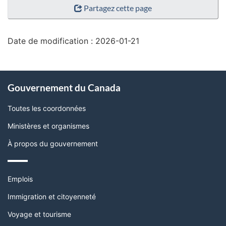
Partagez cette page
de
la
page"
Date de modification :
2026-01-21
À
Gouvernement du Canada
propos
de
Toutes les coordonnées
ce
Ministères et organismes
site
À propos du gouvernement
Thèmes
Emplois
et
sujets
Immigration et citoyenneté
Voyage et tourisme