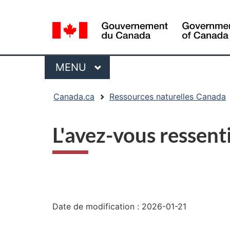
Sélection
de
la
langue
Menu
MENU
PRINCIPAL
Vous
Canada.ca
Ressources naturelles Canada
êtes
ici
L'avez-vous ressent
:
"Détails
de
Date de modification :
2026-01-21
la