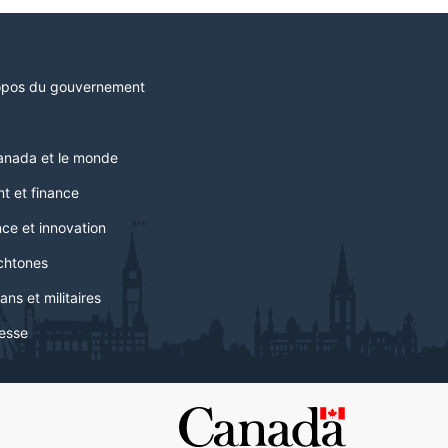
opos du gouvernement
anada et le monde
t et finance
ce et innovation
chtones
ans et militaires
esse