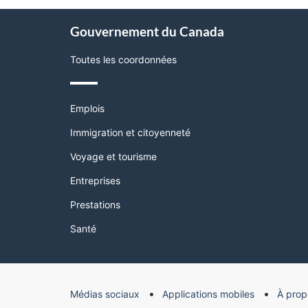
page"
À
Gouvernement du Canada
propos
de
Toutes les coordonnées
ce
site
Thèmes
Emplois
et
sujets
Immigration et citoyenneté
Voyage et tourisme
Entreprises
Prestations
Santé
Organisation
Médias sociaux
Applications mobiles
À prop
du