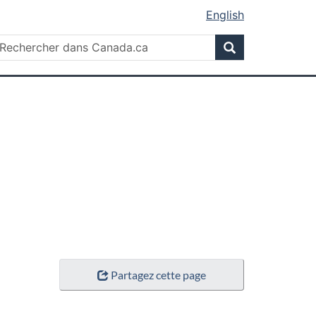
English
Rechercher
echercher
Rechercher
ans
anada.ca
Partagez cette page