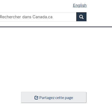
English
Rechercher
echercher
Rechercher
ans
anada.ca
Partagez cette page