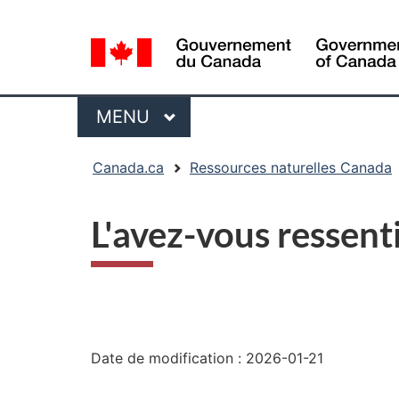
Sélection
de
la
langue
Menu
MENU
PRINCIPAL
Vous
Canada.ca
Ressources naturelles Canada
êtes
ici
L'avez-vous ressent
:
"Détails
de
Date de modification :
2026-01-21
la