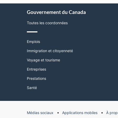
page"
À
Gouvernement du Canada
propos
de
Toutes les coordonnées
ce
site
Thèmes
Emplois
et
sujets
Immigration et citoyenneté
Voyage et tourisme
Entreprises
Prestations
Santé
Organisation
Médias sociaux
Applications mobiles
À prop
du