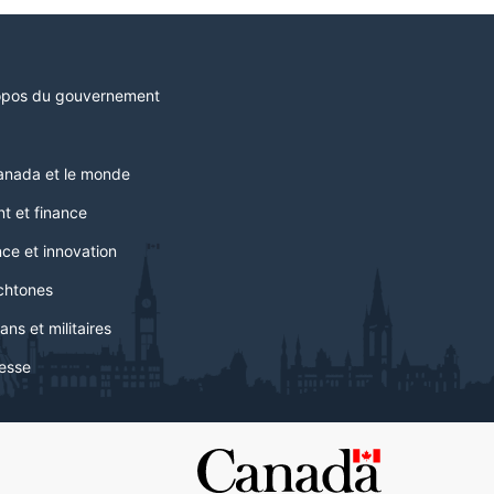
opos du gouvernement
anada et le monde
t et finance
ce et innovation
chtones
ans et militaires
esse