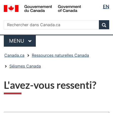
Sélectio
/
EN
Passer
Passer
Passer
Government
de
au
à
à
of
contenu
« Au
la
la
Rechercher
Canada
Rechercher
principal
sujet
version
Rec
langue
dans
du
HTML
Canada.ca
gouvernement »
simplifiée
Menu
MENU
PRINCIPAL
Vous
Canada.ca
Ressources naturelles Canada
êtes
ici
Séismes Canada
:
L'avez-vous ressenti?
"Détails