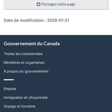
Partagez cette page
de
la
page"
Date de modification :
2026-01-21
À
Gouvernement du Canada
propos
de
Toutes les coordonnées
ce
Ministères et organismes
site
À propos du gouvernement
Thèmes
Emplois
et
sujets
Immigration et citoyenneté
Voyage et tourisme