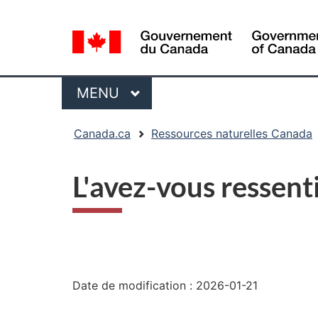
Sélection
de
la
langue
Menu
MENU
PRINCIPAL
Vous
Canada.ca
Ressources naturelles Canada
êtes
ici
L'avez-vous ressent
:
"Détails
de
Date de modification :
2026-01-21
la