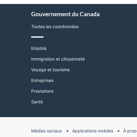
page"
À
Gouvernement du Canada
propos
de
Toutes les coordonnées
ce
site
Thèmes
Emplois
et
sujets
Immigration et citoyenneté
Voyage et tourisme
Entreprises
Prestations
Santé
Organisation
Médias sociaux
Applications mobiles
À prop
du