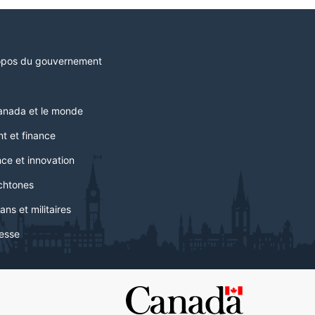
opos du gouvernement
anada et le monde
t et finance
ce et innovation
chtones
ans et militaires
esse