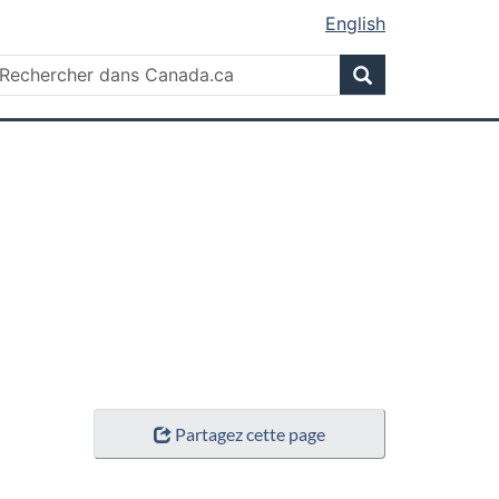
English
Rechercher
echercher
Rechercher
ans
anada.ca
Partagez cette page