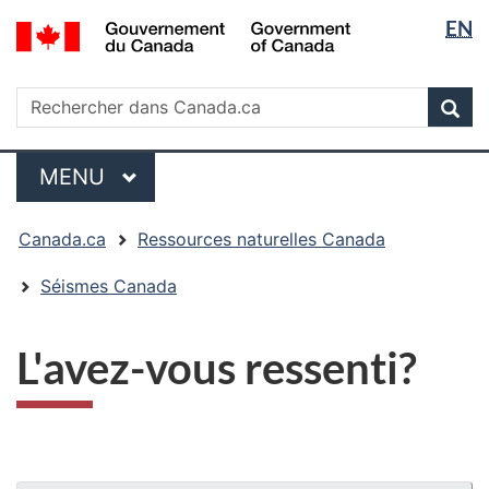
Sélectio
/
EN
Passer
Passer
Passer
Government
de
au
à
à
of
contenu
« Au
la
la
Rechercher
Canada
Rechercher
principal
sujet
version
Rec
langue
dans
du
HTML
Canada.ca
gouvernement »
simplifiée
Menu
MENU
PRINCIPAL
Vous
Canada.ca
Ressources naturelles Canada
êtes
ici
Séismes Canada
:
L'avez-vous ressenti?
"Détails