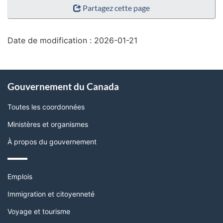
Partagez cette page
de
la
page"
Date de modification :
2026-01-21
À
Gouvernement du Canada
propos
de
Toutes les coordonnées
ce
Ministères et organismes
site
À propos du gouvernement
Thèmes
Emplois
et
sujets
Immigration et citoyenneté
Voyage et tourisme