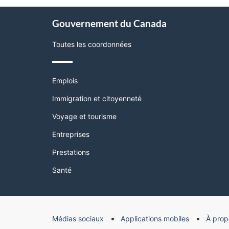
page"
À
Gouvernement du Canada
propos
de
Toutes les coordonnées
ce
site
Thèmes
Emplois
et
sujets
Immigration et citoyenneté
Voyage et tourisme
Entreprises
Prestations
Santé
Organisation
Médias sociaux
Applications mobiles
À prop
du