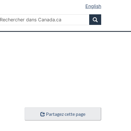
English
Rechercher
echercher
Rechercher
ans
anada.ca
Partagez cette page