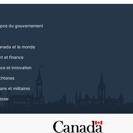
opos du gouvernement
anada et le monde
t et finance
ce et innovation
chtones
ans et militaires
esse