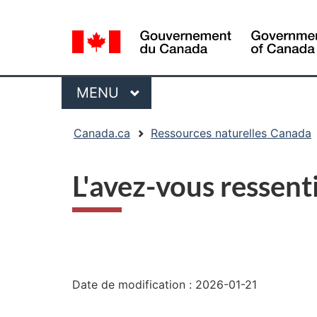
Sélection
de
la
langue
Menu
MENU
PRINCIPAL
Vous
Canada.ca
Ressources naturelles Canada
êtes
ici
L'avez-vous ressent
:
"Détails
de
Date de modification :
2026-01-21
la