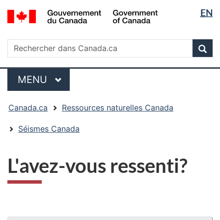
Sélectio
/
EN
Passer
Passer
Passer
Government
de
au
à
à
of
contenu
« Au
la
la
Rechercher
Canada
Rechercher
principal
sujet
version
Rec
langue
dans
du
HTML
Canada.ca
gouvernement »
simplifiée
Menu
MENU
PRINCIPAL
Vous
Canada.ca
Ressources naturelles Canada
êtes
ici
Séismes Canada
:
L'avez-vous ressenti?
"Détails