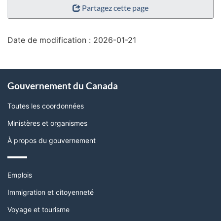
Partagez cette page
de
la
page"
Date de modification :
2026-01-21
À
Gouvernement du Canada
propos
de
Toutes les coordonnées
ce
Ministères et organismes
site
À propos du gouvernement
Thèmes
Emplois
et
sujets
Immigration et citoyenneté
Voyage et tourisme