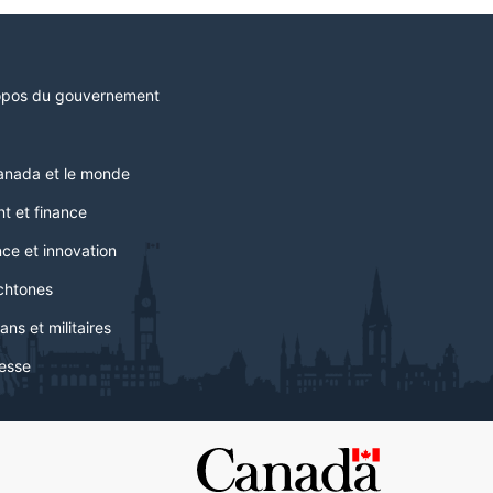
opos du gouvernement
anada et le monde
t et finance
ce et innovation
chtones
ans et militaires
esse