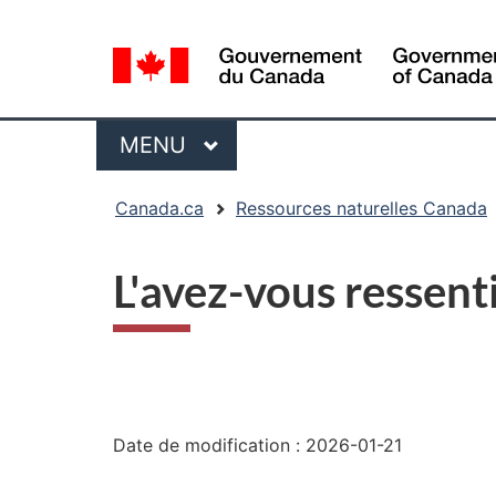
Sélection
de
la
langue
Menu
MENU
PRINCIPAL
Vous
Canada.ca
Ressources naturelles Canada
êtes
ici
L'avez-vous ressent
:
"Détails
de
Date de modification :
2026-01-21
la