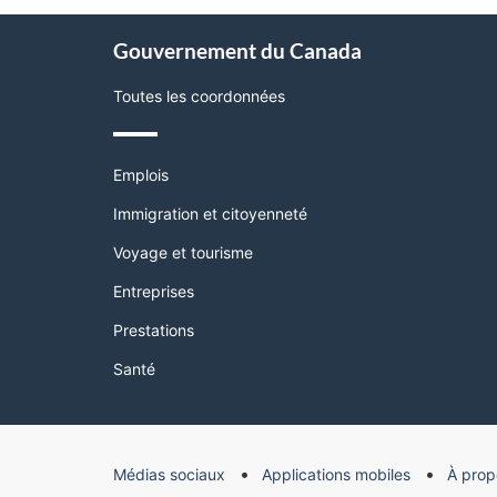
page"
À
Gouvernement du Canada
propos
de
Toutes les coordonnées
ce
site
Thèmes
Emplois
et
sujets
Immigration et citoyenneté
Voyage et tourisme
Entreprises
Prestations
Santé
Organisation
Médias sociaux
Applications mobiles
À prop
du