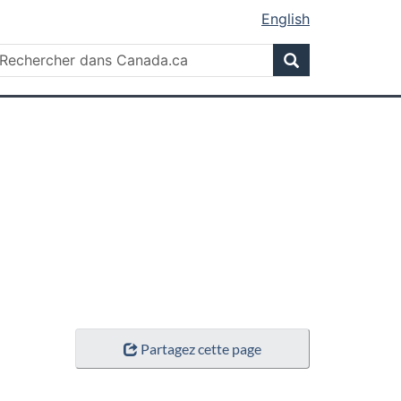
English
Rechercher
echercher
Rechercher
ans
anada.ca
Partagez cette page