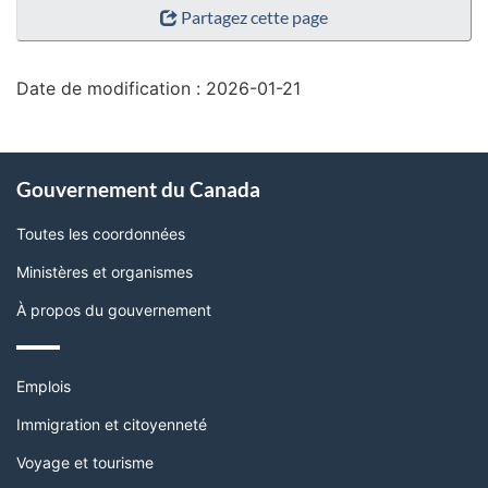
Partagez cette page
de
la
page"
Date de modification :
2026-01-21
À
Gouvernement du Canada
propos
de
Toutes les coordonnées
ce
Ministères et organismes
site
À propos du gouvernement
Thèmes
Emplois
et
sujets
Immigration et citoyenneté
Voyage et tourisme