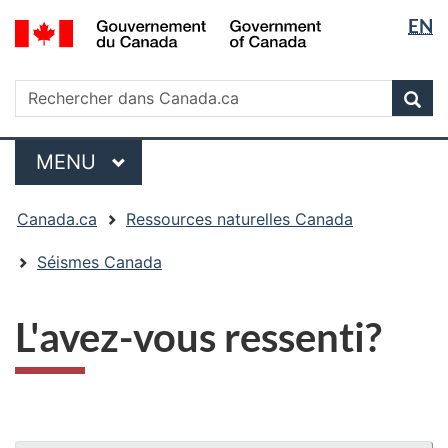
Sélectio
/
EN
Passer
Passer
Passer
Government
de
au
à
à
of
contenu
« Au
la
la
Rechercher
Canada
Rechercher
principal
sujet
version
Rec
langue
dans
du
HTML
Canada.ca
gouvernement »
simplifiée
Menu
MENU
PRINCIPAL
Vous
Canada.ca
Ressources naturelles Canada
êtes
ici
Séismes Canada
:
L'avez-vous ressenti?
"Détails