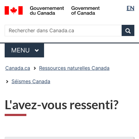
Sélectio
/
EN
Passer
Passer
Passer
Government
de
au
à
à
of
contenu
« Au
la
la
Rechercher
Canada
Rechercher
principal
sujet
version
Rec
langue
dans
du
HTML
Canada.ca
gouvernement »
simplifiée
Menu
MENU
PRINCIPAL
Vous
Canada.ca
Ressources naturelles Canada
êtes
ici
Séismes Canada
:
L'avez-vous ressenti?
"Détails