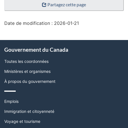
Partagez cette page
de
la
page"
Date de modification :
2026-01-21
À
Gouvernement du Canada
propos
de
Toutes les coordonnées
ce
Ministères et organismes
site
À propos du gouvernement
Thèmes
Emplois
et
sujets
Immigration et citoyenneté
Voyage et tourisme