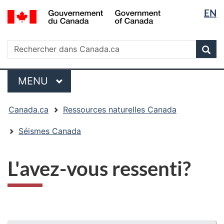
Sélectio
/
EN
Passer
Passer
Passer
Government
de
au
à
à
of
contenu
« Au
la
la
Rechercher
Canada
Rechercher
principal
sujet
version
Rec
langue
dans
du
HTML
Canada.ca
gouvernement »
simplifiée
Menu
MENU
PRINCIPAL
Vous
Canada.ca
Ressources naturelles Canada
êtes
ici
Séismes Canada
:
L'avez-vous ressenti?
"Détails