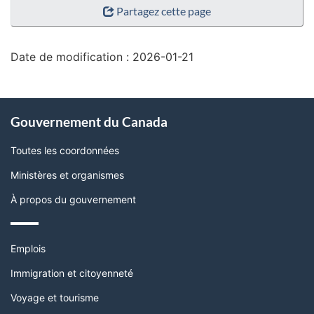
Partagez cette page
de
la
page"
Date de modification :
2026-01-21
À
Gouvernement du Canada
propos
de
Toutes les coordonnées
ce
Ministères et organismes
site
À propos du gouvernement
Thèmes
Emplois
et
sujets
Immigration et citoyenneté
Voyage et tourisme