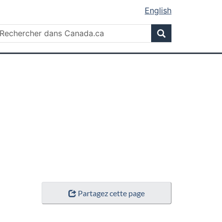
English
Rechercher
echercher
Rechercher
ans
anada.ca
Partagez cette page