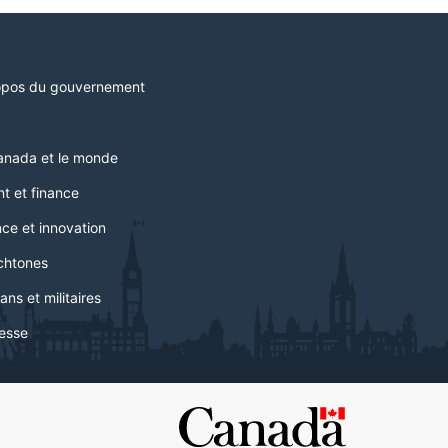
opos du gouvernement
anada et le monde
t et finance
ce et innovation
chtones
ans et militaires
esse