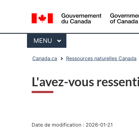
Sélection
de
la
langue
Menu
MENU
PRINCIPAL
Vous
Canada.ca
Ressources naturelles Canada
êtes
ici
L'avez-vous ressent
:
"Détails
de
Date de modification :
2026-01-21
la