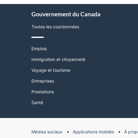
page"
À
Gouvernement du Canada
propos
de
Toutes les coordonnées
ce
site
Thèmes
Emplois
et
sujets
Immigration et citoyenneté
Voyage et tourisme
Entreprises
Prestations
Santé
Organisation
Médias sociaux
Applications mobiles
À prop
du