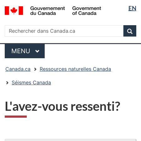
Sélectio
/
EN
Passer
Passer
Passer
Government
de
au
à
à
of
contenu
« Au
la
la
Rechercher
Canada
Rechercher
principal
sujet
version
Rec
langue
dans
du
HTML
Canada.ca
gouvernement »
simplifiée
Menu
MENU
PRINCIPAL
Vous
Canada.ca
Ressources naturelles Canada
êtes
ici
Séismes Canada
:
L'avez-vous ressenti?
"Détails