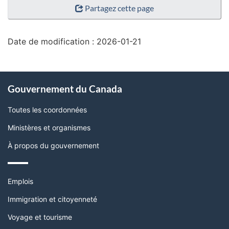
Partagez cette page
de
la
page"
Date de modification :
2026-01-21
À
Gouvernement du Canada
propos
de
Toutes les coordonnées
ce
Ministères et organismes
site
À propos du gouvernement
Thèmes
Emplois
et
sujets
Immigration et citoyenneté
Voyage et tourisme