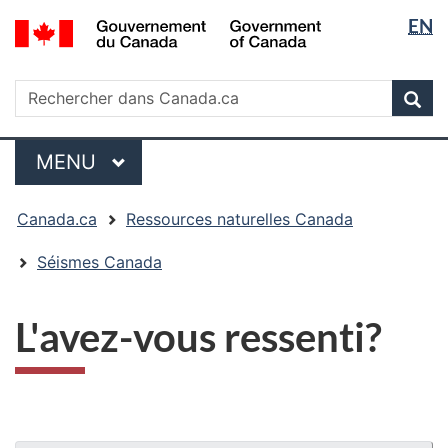
Sélectio
/
EN
Passer
Passer
Passer
Government
de
au
à
à
of
contenu
« Au
la
la
Rechercher
Canada
Rechercher
principal
sujet
version
Rec
langue
dans
du
HTML
Canada.ca
gouvernement »
simplifiée
Menu
MENU
PRINCIPAL
Vous
Canada.ca
Ressources naturelles Canada
êtes
ici
Séismes Canada
:
L'avez-vous ressenti?
"Détails