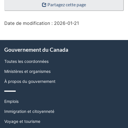
Partagez cette page
de
la
page"
Date de modification :
2026-01-21
À
Gouvernement du Canada
propos
de
Toutes les coordonnées
ce
Ministères et organismes
site
À propos du gouvernement
Thèmes
Emplois
et
sujets
Immigration et citoyenneté
Voyage et tourisme