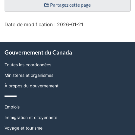
Partagez cette page
de
la
page"
Date de modification :
2026-01-21
À
Gouvernement du Canada
propos
de
Toutes les coordonnées
ce
Ministères et organismes
site
À propos du gouvernement
Thèmes
Emplois
et
sujets
Immigration et citoyenneté
Voyage et tourisme