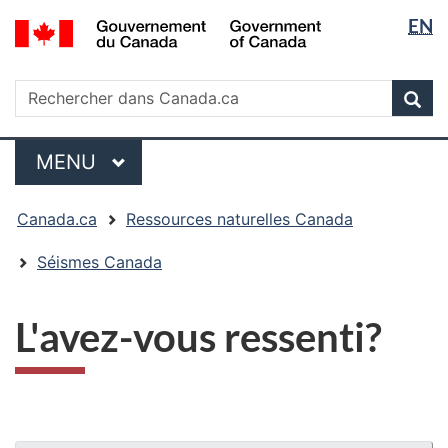
Sélectio
/
EN
Passer
Passer
Passer
Government
de
au
à
à
of
contenu
« Au
la
la
Rechercher
Canada
Rechercher
principal
sujet
version
Rec
langue
dans
du
HTML
Canada.ca
gouvernement »
simplifiée
Menu
MENU
PRINCIPAL
Vous
Canada.ca
Ressources naturelles Canada
êtes
ici
Séismes Canada
:
L'avez-vous ressenti?
"Détails