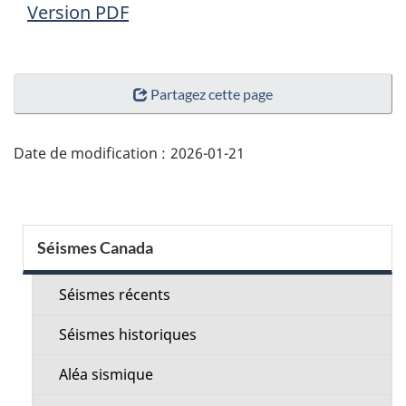
Version PDF
"Détails
Partagez cette page
de
la
page"
Date de modification :
2026-01-21
Menu
Séismes Canada
de
la
Séismes récents
section
Séismes historiques
Aléa sismique