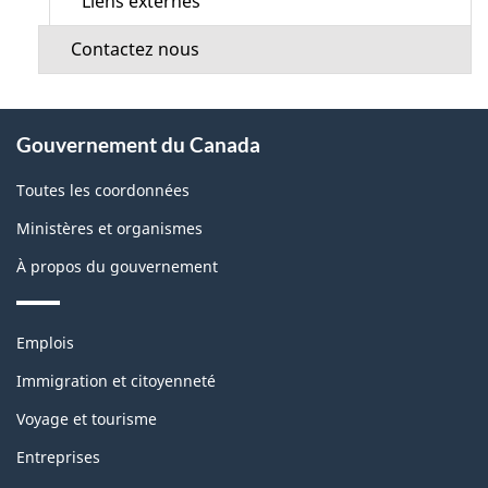
Liens externes
Contactez nous
À
Gouvernement du Canada
propos
de
Toutes les coordonnées
ce
Ministères et organismes
site
À propos du gouvernement
Thèmes
Emplois
et
sujets
Immigration et citoyenneté
Voyage et tourisme
Entreprises