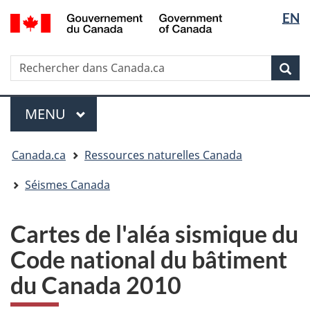
Sélectio
/
EN
Passer
Passer
Passer
Government
de
au
à
à
of
contenu
« Au
la
la
Canada
Rechercher
Rechercher
principal
sujet
version
Rec
langue
dans
du
HTML
Canada.ca
gouvernement »
simplifiée
Menu
MENU
PRINCIPAL
Vous
Canada.ca
Ressources naturelles Canada
êtes
ici
Séismes Canada
:
Cartes de l'aléa sismique du
Code national du bâtiment
du Canada 2010