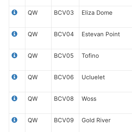
QW
BCV03
Eliza Dome
QW
BCV04
Estevan Point
QW
BCV05
Tofino
QW
BCV06
Ucluelet
QW
BCV08
Woss
QW
BCV09
Gold River