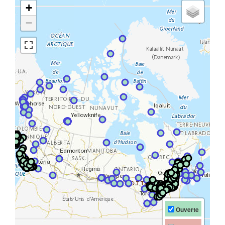
+
−
Ouverte