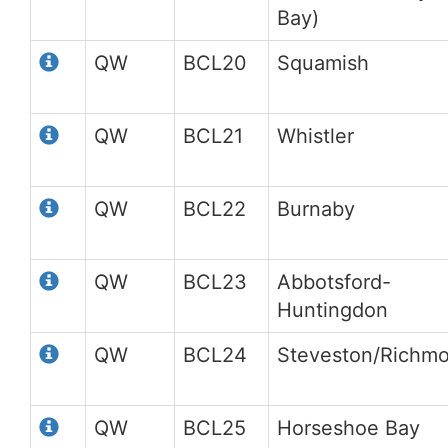
Bay)
QW
BCL20
Squamish
QW
BCL21
Whistler
QW
BCL22
Burnaby
QW
BCL23
Abbotsford-
Huntingdon
QW
BCL24
Steveston/Richm
QW
BCL25
Horseshoe Bay