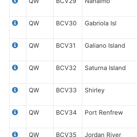
QW
BCV29
Nanaimo
QW
BCV30
Gabriola Isl
QW
BCV31
Galiano Island
QW
BCV32
Saturna Island
QW
BCV33
Shirley
QW
BCV34
Port Renfrew
QW
BCV35
Jordan River