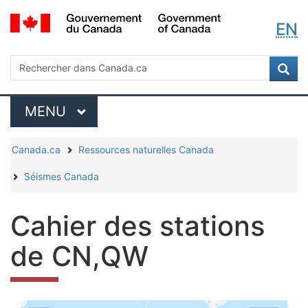
Sélect
/
Passer
Passer
Passer
EN
Government
au
à
à
de
of
contenu
« Au
la
Canada
la
principal
sujet
version
Rechercher
Rechercher
Rec
du
HTML
dans
langue
gouvernement »
simplifiée
Canada.ca
Menu
MENU
PRINCIPAL
Vous
Canada.ca
Ressources naturelles Canada
êtes
Séismes Canada
ici
:
Cahier des stations
de CN,QW