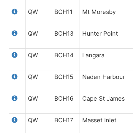
QW
BCH11
Mt Moresby
QW
BCH13
Hunter Point
QW
BCH14
Langara
QW
BCH15
Naden Harbour
QW
BCH16
Cape St James
QW
BCH17
Masset Inlet