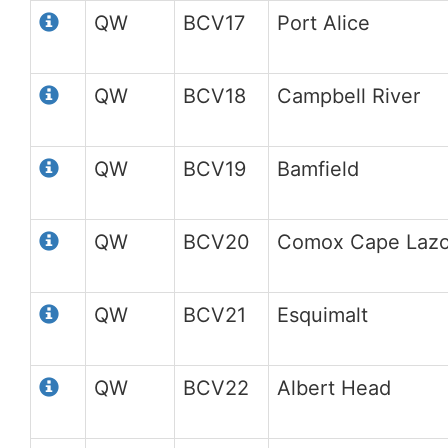
QW
BCV17
Port Alice
QW
BCV18
Campbell River
QW
BCV19
Bamfield
QW
BCV20
Comox Cape Laz
QW
BCV21
Esquimalt
QW
BCV22
Albert Head