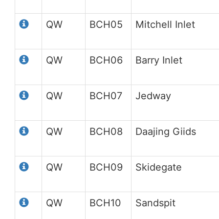
QW
BCH05
Mitchell Inlet
QW
BCH06
Barry Inlet
QW
BCH07
Jedway
QW
BCH08
Daajing Giids
QW
BCH09
Skidegate
QW
BCH10
Sandspit