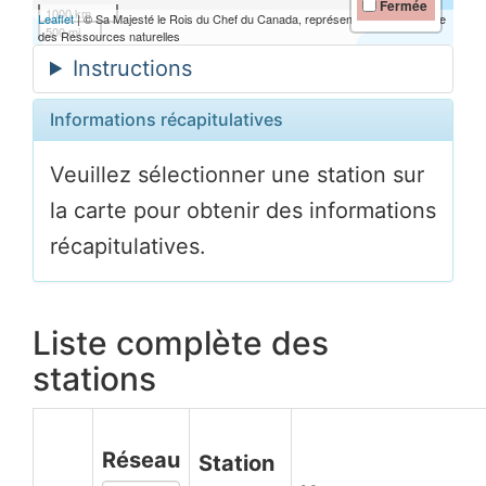
Fermée
1000 km
Leaflet
| © Sa Majesté le Rois du Chef du Canada, représentée par le ministre
500 mi
des Ressources naturelles
Informations récapitulatives
Veuillez sélectionner une station sur
la carte pour obtenir des informations
récapitulatives.
Liste complète des
stations
Réseau
Station