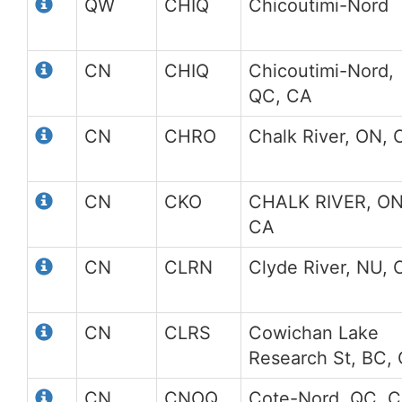
QW
CHIQ
Chicoutimi-Nord
CN
CHIQ
Chicoutimi-Nord,
QC, CA
CN
CHRO
Chalk River, ON, 
CN
CKO
CHALK RIVER, ON
CA
CN
CLRN
Clyde River, NU, 
CN
CLRS
Cowichan Lake
Research St, BC,
CN
CNOQ
Cote-Nord, QC, 