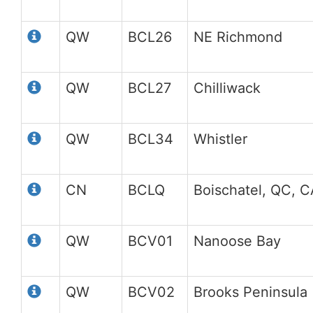
QW
BCL26
NE Richmond
QW
BCL27
Chilliwack
QW
BCL34
Whistler
CN
BCLQ
Boischatel, QC, C
QW
BCV01
Nanoose Bay
QW
BCV02
Brooks Peninsula