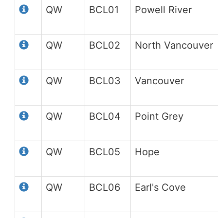
QW
BCL01
Powell River
QW
BCL02
North Vancouver
QW
BCL03
Vancouver
QW
BCL04
Point Grey
QW
BCL05
Hope
QW
BCL06
Earl's Cove