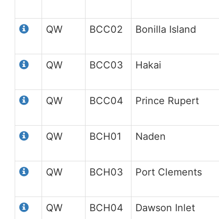
QW
BCC02
Bonilla Island
QW
BCC03
Hakai
QW
BCC04
Prince Rupert
QW
BCH01
Naden
QW
BCH03
Port Clements
QW
BCH04
Dawson Inlet