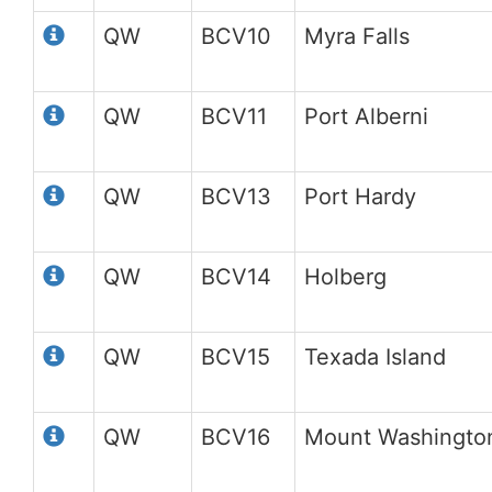
QW
BCV10
Myra Falls
QW
BCV11
Port Alberni
QW
BCV13
Port Hardy
QW
BCV14
Holberg
QW
BCV15
Texada Island
QW
BCV16
Mount Washingto