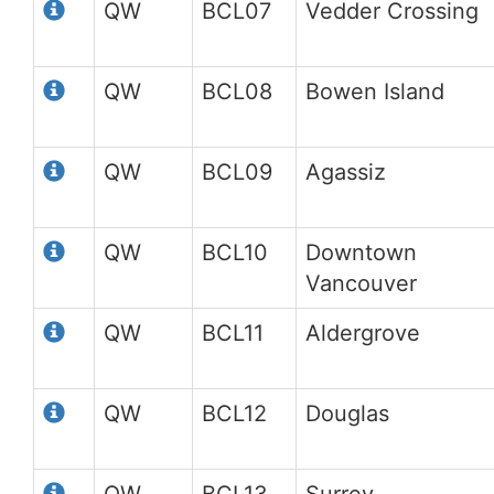
QW
BCL07
Vedder Crossing
QW
BCL08
Bowen Island
QW
BCL09
Agassiz
QW
BCL10
Downtown
Vancouver
QW
BCL11
Aldergrove
QW
BCL12
Douglas
QW
BCL13
Surrey