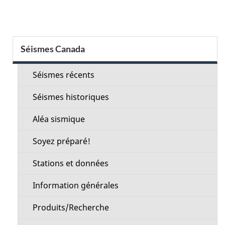
Menu
Séismes Canada
de
la
Séismes récents
section
Séismes historiques
Aléa sismique
Soyez préparé!
Stations et données
Information générales
Produits/Recherche