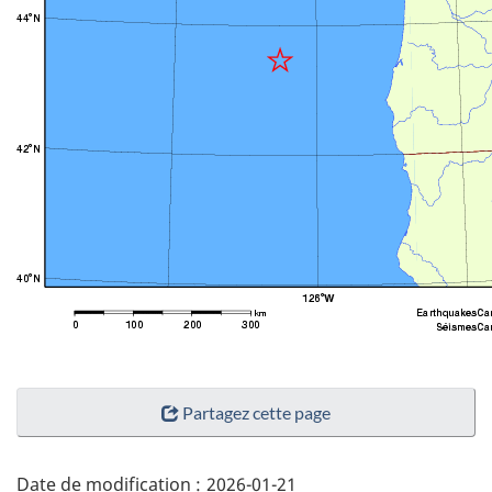
"Détails
Partagez cette page
de
la
page"
Date de modification :
2026-01-21