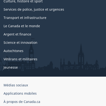
Culture, histoire et sport
Services de police, justice et urgences
Transport et infrastructure
Le Canada et le monde
Argent et finance
Science et innovation
Autochtones
Vétérans et militaires
Jeunesse
Organisation
Médias sociaux
du
Applications mobiles
gouvernement
du
À propos de Canada.ca
Canada