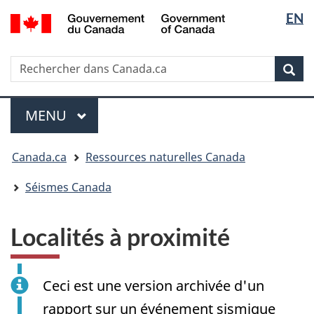
Sélectio
/
EN
Passer
Passer
Passer
Government
de
au
à
à
of
contenu
« Au
la
la
Canada
Rechercher
Rechercher
principal
sujet
version
Rec
langue
dans
du
HTML
Canada.ca
gouvernement »
simplifiée
Menu
MENU
PRINCIPAL
Vous
Canada.ca
Ressources naturelles Canada
êtes
ici
Séismes Canada
:
Localités à proximité
Ceci est une version archivée d'un
rapport sur un événement sismique