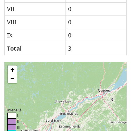
VII
0
VIII
0
IX
0
Total
3
+
−
Intensité
I
II
III