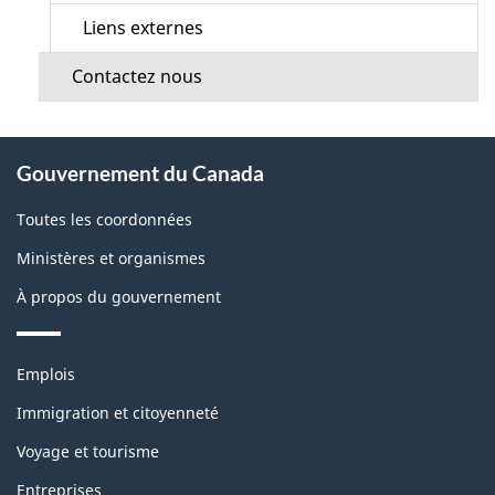
Liens externes
Contactez nous
À
Gouvernement du Canada
propos
de
Toutes les coordonnées
ce
Ministères et organismes
site
À propos du gouvernement
Thèmes
Emplois
et
sujets
Immigration et citoyenneté
Voyage et tourisme
Entreprises