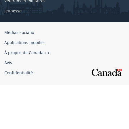
Vétérans et militaires
Jeunesse
Organisation
Médias sociaux
du
Applications mobiles
gouvernement
du
À propos de Canada.ca
Canada
Avis
Confidentialité