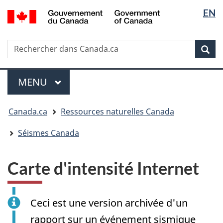
Sélectio
/
EN
Passer
Passer
Passer
Government
de
au
à
à
of
contenu
« Au
la
la
Canada
Rechercher
Rechercher
principal
sujet
version
Rec
langue
dans
du
HTML
Canada.ca
gouvernement »
simplifiée
Menu
MENU
PRINCIPAL
Vous
Canada.ca
Ressources naturelles Canada
êtes
ici
Séismes Canada
:
Carte d'intensité Internet
Ceci est une version archivée d'un
rapport sur un événement sismique