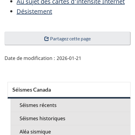
Au sujet des cartes d'intensité Internet
Désistement
"Détails
Partagez cette page
de
la
page"
Date de modification :
2026-01-21
Menu
Séismes Canada
de
la
Séismes récents
section
Séismes historiques
Aléa sismique