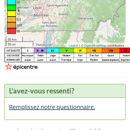
IV
V
VI
VII
VIII
IX
50 km
50 mi
Leaflet
| ©
OpenStreetMap
contributors
L'avez-vous ressenti?
Remplissez notre questionnaire.