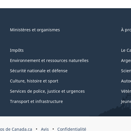
e"
Ministères et organismes
À pr
Impôts
Le C
Environnement et ressources naturelles
Arge
Sécurité nationale et défense
Scie
Culture, histoire et sport
Auto
Services de police, justice et urgences
Vétér
Transport et infrastructure
Jeun
os de Canada.ca
Avis
Confidentialité