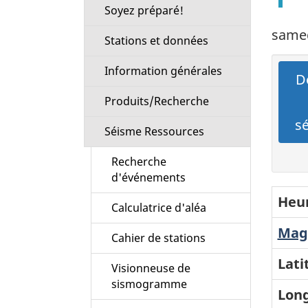
Soyez préparé!
samed
Stations et données
Information générales
Dé
Produits/Recherche
s
Séisme Ressources
Recherche
d'événements
Heur
Calculatrice d'aléa
Magn
Cahier de stations
Lati
Visionneuse de
sismogramme
Long