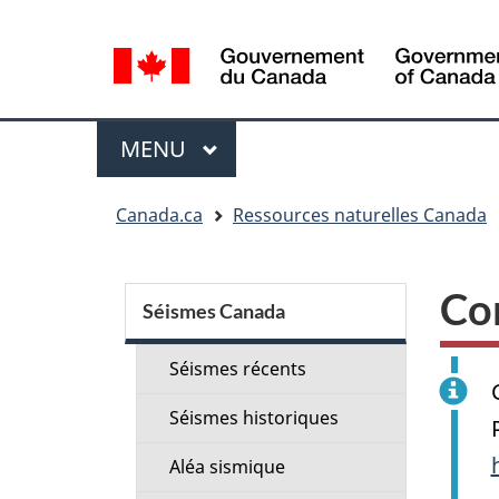
Sélection
de
la
langue
Menu
MENU
PRINCIPAL
Vous
Canada.ca
Ressources naturelles Canada
êtes
ici
Menu
:
Co
de
Séismes Canada
la
Séismes récents
section
Séismes historiques
Aléa sismique