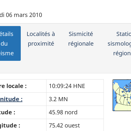
i 06 mars 2010
tails
Localités à
Sismicité
Stati
du
proximité
régionale
sismolo
éisme
région
e locale :
10:09:24 HNE
itude :
3.2 MN
tude :
45.98 nord
itude :
75.42 ouest