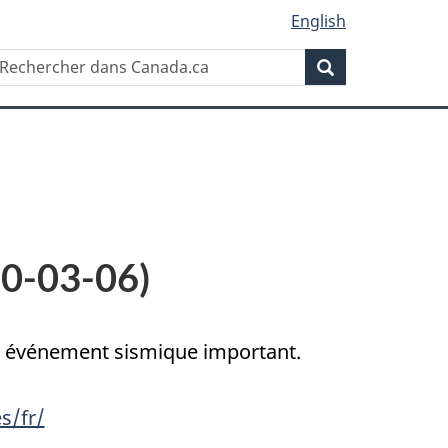
English
Rechercher
echercher
Rechercher
ans
anada.ca
10-03-06)
un événement sismique important.
s/fr/