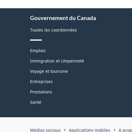
la
pag
À
Gouvernement du Canada
propos
de
Toutes les coordonnées
ce
site
Thèmes
Emplois
et
sujets
Immigration et citoyenneté
Voyage et tourisme
Entreprises
Prestations
Santé
Organisation
Médias sociaux
Applications mobiles
À prop