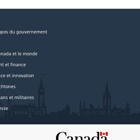
opos du gouvernement
anada et le monde
nt et finance
nce et innovation
chtones
ans et militaires
esse