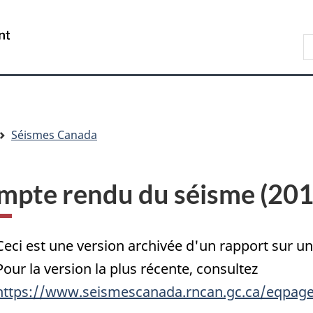
Passer
Passer
Passer
au
à
à
/
R
contenu
« Au
la
Government
d
principal
sujet
version
of
C
du
HTML
Canada
gouvernement »
simplifiée
Séismes Canada
mpte rendu du séisme (20
Ceci est une version archivée d'un rapport sur 
Pour la version la plus récente, consultez
https://www.seismescanada.rncan.gc.ca/eqpage