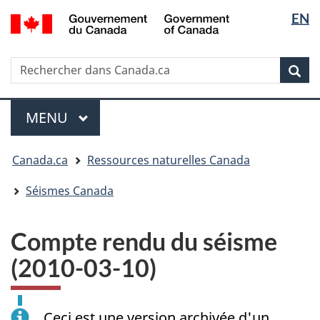
Sélectio
/
EN
Passer
Passer
Passer
Government
de
au
à
à
of
contenu
« Au
la
la
Canada
Rechercher
Rechercher
principal
sujet
version
Rec
langue
dans
du
HTML
Canada.ca
gouvernement »
simplifiée
Menu
MENU
PRINCIPAL
Vous
Canada.ca
Ressources naturelles Canada
êtes
ici
Séismes Canada
:
Compte rendu du séisme
(2010-03-10)
Ceci est une version archivée d'un