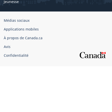
Jeunesse
Organisation
Médias sociaux
du
Applications mobiles
gouvernement
du
À propos de Canada.ca
Canada
Avis
Confidentialité