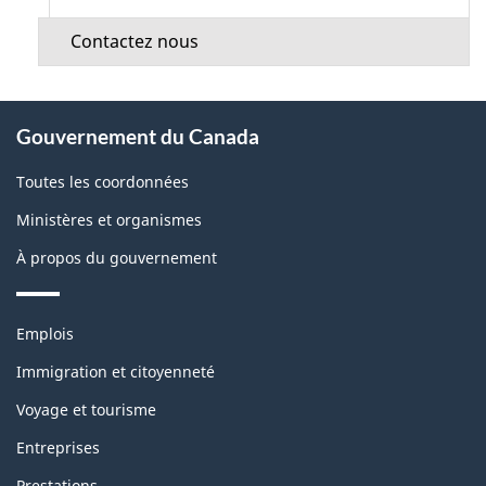
Contactez nous
À
Gouvernement du Canada
propos
de
Toutes les coordonnées
ce
Ministères et organismes
site
À propos du gouvernement
Thèmes
Emplois
et
sujets
Immigration et citoyenneté
Voyage et tourisme
Entreprises
Prestations