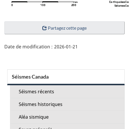
"Détails
Partagez cette page
de
la
page"
Date de modification :
2026-01-21
Menu
Séismes Canada
de
la
Séismes récents
section
Séismes historiques
Aléa sismique