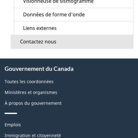
Visionneuse de sismogramme
Données de forme d'onde
Liens externes
Contactez nous
À
Gouvernement du Canada
propos
de
Toutes les coordonnées
ce
Ministères et organismes
site
À propos du gouvernement
Thèmes
Emplois
et
sujets
Immigration et citoyenneté