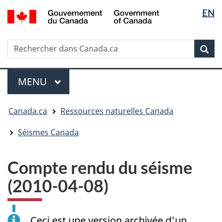
Sélectio
/
EN
Passer
Passer
Passer
Government
de
au
à
à
of
contenu
« Au
la
la
Canada
Rechercher
Rechercher
principal
sujet
version
Rec
langue
dans
du
HTML
Canada.ca
gouvernement »
simplifiée
Menu
MENU
PRINCIPAL
Vous
Canada.ca
Ressources naturelles Canada
êtes
ici
Séismes Canada
:
Compte rendu du séisme
(2010-04-08)
Ceci est une version archivée d'un