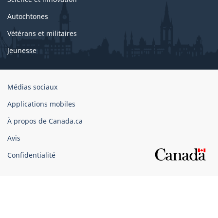
Autochtones
Vétérans et militaires
Jeunesse
Organisation
Médias sociaux
du
Applications mobiles
gouvernement
du
À propos de Canada.ca
Canada
Avis
Confidentialité