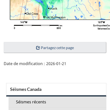
"Détails
Partagez cette page
de
la
page"
Date de modification :
2026-01-21
Menu
Séismes Canada
de
la
Séismes récents
section