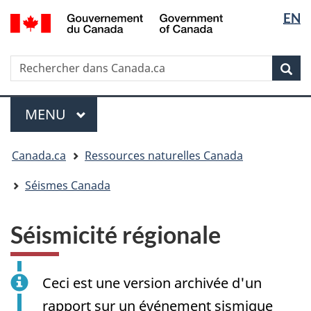
Sélectio
/
EN
Passer
Passer
Passer
Government
de
au
à
à
of
contenu
« Au
la
la
Canada
Rechercher
Rechercher
principal
sujet
version
Rec
langue
dans
du
HTML
Canada.ca
gouvernement »
simplifiée
Menu
MENU
PRINCIPAL
Vous
Canada.ca
Ressources naturelles Canada
êtes
ici
Séismes Canada
:
Séismicité régionale
Ceci est une version archivée d'un
rapport sur un événement sismique