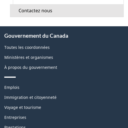
Contactez nous
À
Gouvernement du Canada
propos
de
Toutes les coordonnées
ce
Ministères et organismes
site
À propos du gouvernement
Thèmes
Emplois
et
sujets
Immigration et citoyenneté
Voyage et tourisme
Entreprises
Prestations