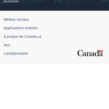
Jeunesse
Organisation
Médias sociaux
du
Applications mobiles
gouvernement
du
À propos de Canada.ca
Canada
Avis
Confidentialité