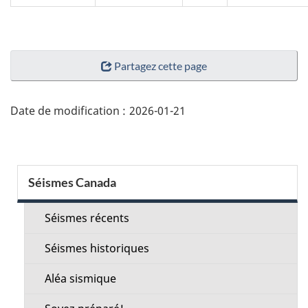
"Détails
Partagez cette page
de
la
page"
Date de modification :
2026-01-21
Menu
Séismes Canada
de
la
Séismes récents
section
Séismes historiques
Aléa sismique