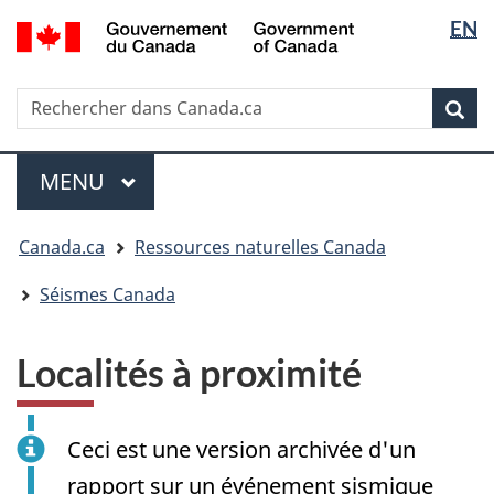
Sélectio
/
EN
Passer
Passer
Passer
Government
de
au
à
à
of
contenu
« Au
la
la
Canada
Rechercher
Rechercher
principal
sujet
version
Rec
langue
dans
du
HTML
Canada.ca
gouvernement »
simplifiée
Menu
MENU
PRINCIPAL
Vous
Canada.ca
Ressources naturelles Canada
êtes
ici
Séismes Canada
:
Localités à proximité
Ceci est une version archivée d'un
rapport sur un événement sismique