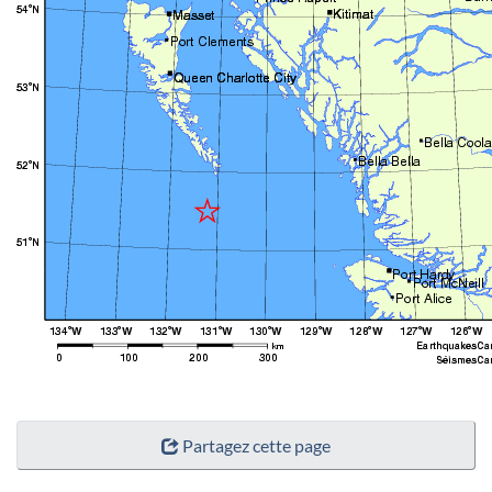
"Détails
Partagez cette page
de
la