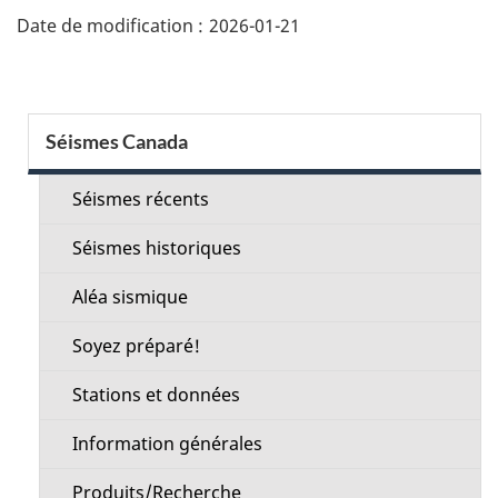
page"
Date de modification :
2026-01-21
Menu
Séismes Canada
de
la
Séismes récents
section
Séismes historiques
Aléa sismique
Soyez préparé!
Stations et données
Information générales
Produits/Recherche