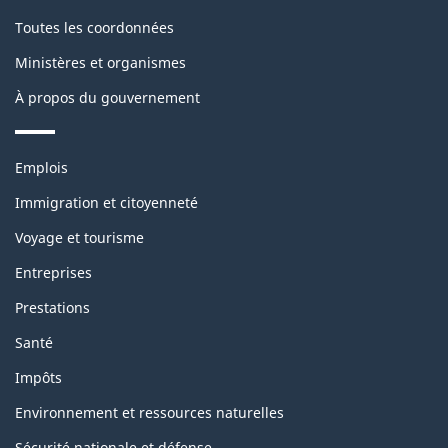
de
Toutes les coordonnées
ce
Ministères et organismes
site
À propos du gouvernement
Thèmes
Emplois
et
sujets
Immigration et citoyenneté
Voyage et tourisme
Entreprises
Prestations
Santé
Impôts
Environnement et ressources naturelles
Sécurité nationale et défense