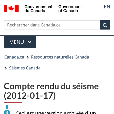
Sélectio
/
EN
Passer
Passer
Passer
Government
de
au
à
à
of
contenu
« Au
la
la
Canada
Rechercher
Rechercher
principal
sujet
version
Rec
langue
dans
du
HTML
Canada.ca
gouvernement »
simplifiée
Menu
MENU
PRINCIPAL
Vous
Canada.ca
Ressources naturelles Canada
êtes
ici
Séismes Canada
:
Compte rendu du séisme
(2012-01-17)
Ceci est une version archivée d'un