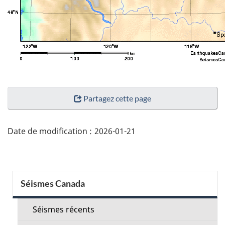
"Détails
Partagez cette page
de
la
page"
Date de modification :
2026-01-21
Menu
Séismes Canada
de
la
Séismes récents
section