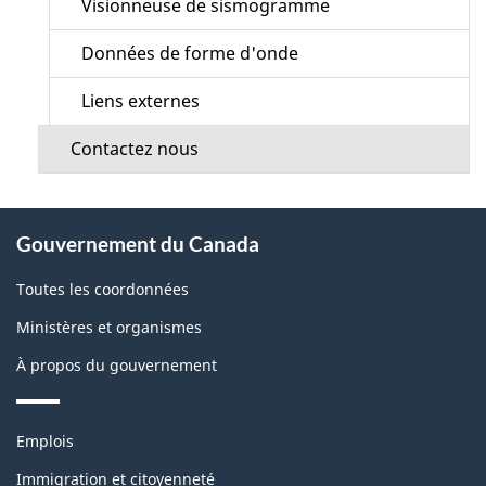
Visionneuse de sismogramme
Données de forme d'onde
Liens externes
Contactez nous
À
Gouvernement du Canada
propos
de
Toutes les coordonnées
ce
Ministères et organismes
site
À propos du gouvernement
Thèmes
Emplois
et
sujets
Immigration et citoyenneté