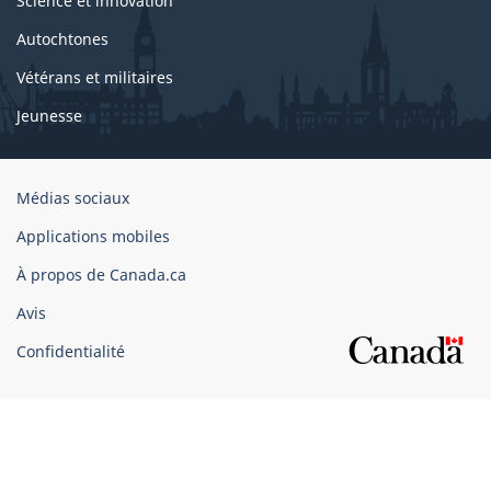
Science et innovation
Autochtones
Vétérans et militaires
Jeunesse
Organisation
Médias sociaux
du
Applications mobiles
gouvernement
du
À propos de Canada.ca
Canada
Avis
Confidentialité