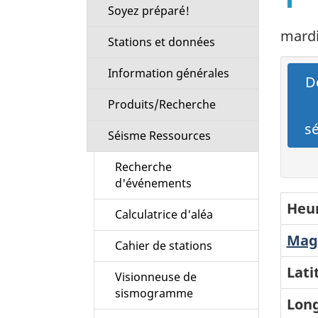
Soyez préparé!
mardi
Stations et données
Information générales
Dé
Produits/Recherche
s
Séisme Ressources
Recherche
d'événements
Heur
Calculatrice d'aléa
Magn
Cahier de stations
Lati
Visionneuse de
sismogramme
Long