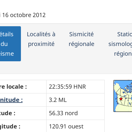
 16 octobre 2012
tails
Localités à
Sismicité
Stati
du
proximité
régionale
sismolo
éisme
région
e locale :
22:35:59 HNR
itude :
3.2 ML
tude :
56.33 nord
itude :
120.91 ouest