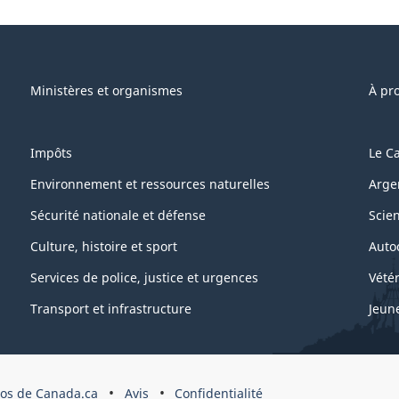
e"
Ministères et organismes
À pr
Impôts
Le C
Environnement et ressources naturelles
Arge
Sécurité nationale et défense
Scie
Culture, histoire et sport
Auto
Services de police, justice et urgences
Vétér
Transport et infrastructure
Jeun
os de Canada.ca
Avis
Confidentialité