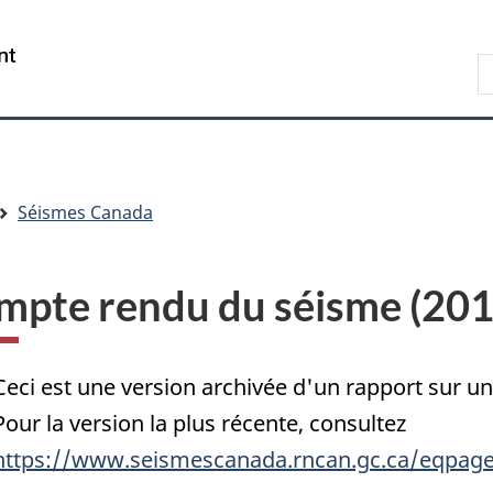
Passer
Passer
Passer
au
à
à
/
R
contenu
« Au
la
Government
d
principal
sujet
version
of
C
du
HTML
Canada
gouvernement »
simplifiée
Séismes Canada
mpte rendu du séisme (20
Ceci est une version archivée d'un rapport sur 
Pour la version la plus récente, consultez
https://www.seismescanada.rncan.gc.ca/eqpage