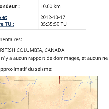
ondeur :
10.00 km
 et
2012-10-17
e TU :
05:35:59
TU
entaires:
RITISH COLUMBIA, CANADA
l n'y a aucun rapport de dommages, et aucun ne 
approximatif du séisme: