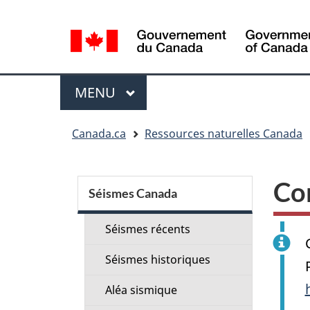
Sélection
de
la
langue
Menu
MENU
PRINCIPAL
Vous
Canada.ca
Ressources naturelles Canada
êtes
ici
Menu
:
Co
de
Séismes Canada
la
Séismes récents
section
Séismes historiques
Aléa sismique