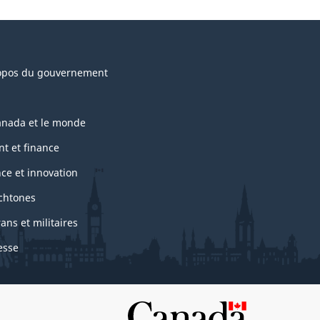
opos du gouvernement
anada et le monde
nt et finance
nce et innovation
chtones
ans et militaires
esse