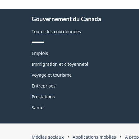
la
pag
À
Gouvernement du Canada
propos
de
Toutes les coordonnées
ce
site
Thèmes
Emplois
et
sujets
Immigration et citoyenneté
Voyage et tourisme
Entreprises
Prestations
Santé
Organisation
Médias sociaux
Applications mobiles
À prop