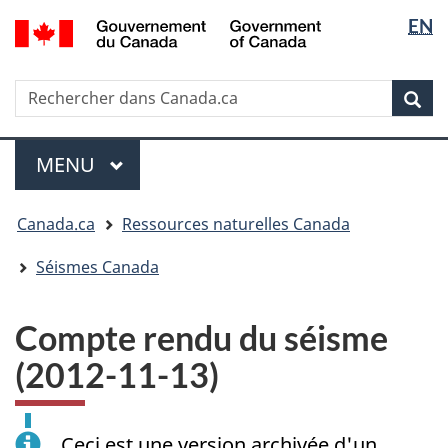
Sélectio
/
EN
Passer
Passer
Passer
Government
de
au
à
à
of
contenu
« Au
la
la
Canada
Rechercher
Rechercher
principal
sujet
version
Rec
langue
dans
du
HTML
Canada.ca
gouvernement »
simplifiée
Menu
MENU
PRINCIPAL
Vous
Canada.ca
Ressources naturelles Canada
êtes
ici
Séismes Canada
:
Compte rendu du séisme
(2012-11-13)
Ceci est une version archivée d'un