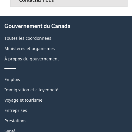
Contactez nous
À
Gouvernement du Canada
propos
de
Toutes les coordonnées
ce
Ministères et organismes
site
À propos du gouvernement
Thèmes
Emplois
et
sujets
Immigration et citoyenneté
Voyage et tourisme
Entreprises
Prestations
Santé