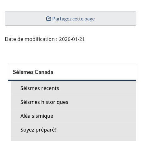
"Détails
Partagez cette page
de
la
page"
Date de modification :
2026-01-21
Menu
Séismes Canada
de
la
Séismes récents
section
Séismes historiques
Aléa sismique
Soyez préparé!