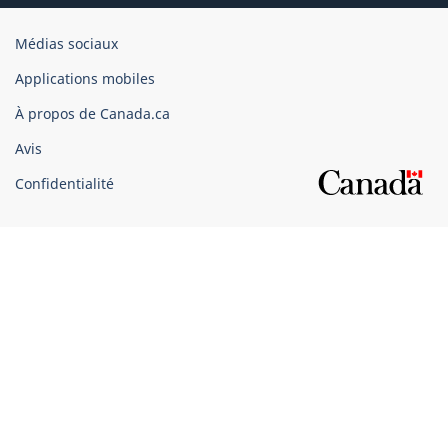
Organisation
Médias sociaux
du
Applications mobiles
gouvernement
du
À propos de Canada.ca
Canada
Avis
Confidentialité