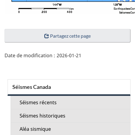
"Détails
Partagez cette page
de
la
page"
Date de modification :
2026-01-21
Menu
Séismes Canada
de
la
Séismes récents
section
Séismes historiques
Aléa sismique