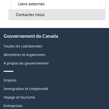
Liens externes
Contactez nous
À
Gouvernement du Canada
propos
de
Toutes les coordonnées
ce
Ministères et organismes
site
À propos du gouvernement
Thèmes
Emplois
et
sujets
Immigration et citoyenneté
Voyage et tourisme
Entreprises