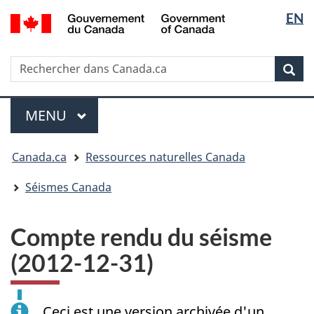
Sélectio
/
EN
Passer
Passer
Passer
Government
de
au
à
à
of
contenu
« Au
la
la
Canada
Rechercher
Rechercher
principal
sujet
version
Rec
langue
dans
du
HTML
Canada.ca
gouvernement »
simplifiée
Menu
MENU
PRINCIPAL
Vous
Canada.ca
Ressources naturelles Canada
êtes
ici
Séismes Canada
:
Compte rendu du séisme
(2012-12-31)
Ceci est une version archivée d'un