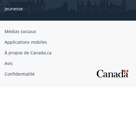
Jeunesse
Organisation
Médias sociaux
du
Applications mobiles
gouvernement
du
À propos de Canada.ca
Canada
Avis
Confidentialité