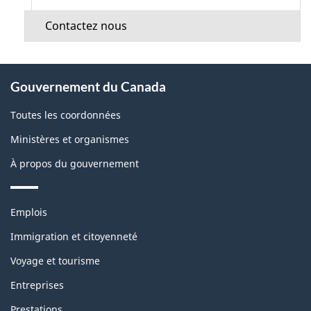
Contactez nous
À
Gouvernement du Canada
propos
de
Toutes les coordonnées
ce
Ministères et organismes
site
À propos du gouvernement
Thèmes
Emplois
et
sujets
Immigration et citoyenneté
Voyage et tourisme
Entreprises
Prestations