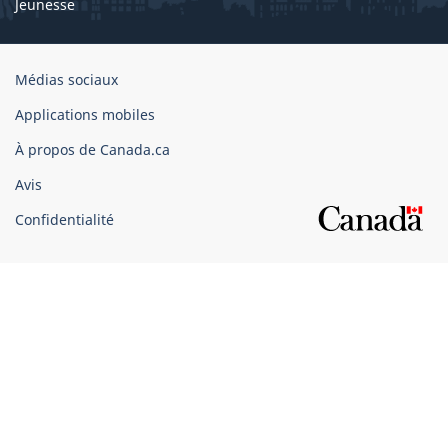
Jeunesse
Organisation
Médias sociaux
du
Applications mobiles
gouvernement
du
À propos de Canada.ca
Canada
Avis
Confidentialité