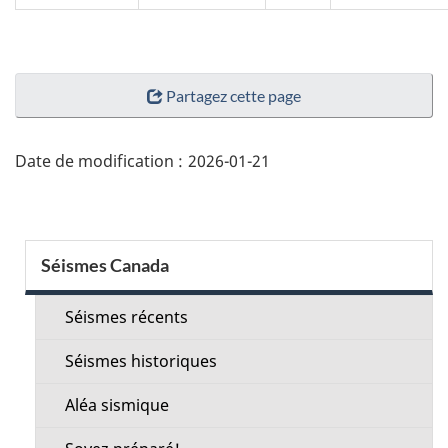
"Détails
Partagez cette page
de
la
page"
Date de modification :
2026-01-21
Menu
Séismes Canada
de
la
Séismes récents
section
Séismes historiques
Aléa sismique