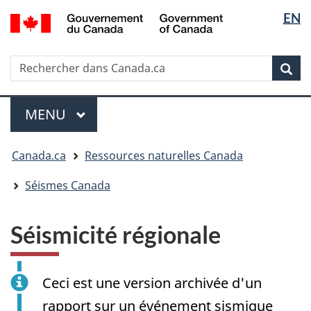
Sélectio
/
EN
Passer
Passer
Passer
Government
de
au
à
à
of
contenu
« Au
la
la
Canada
Rechercher
Rechercher
principal
sujet
version
Rec
langue
dans
du
HTML
Canada.ca
gouvernement »
simplifiée
Menu
MENU
PRINCIPAL
Vous
Canada.ca
Ressources naturelles Canada
êtes
ici
Séismes Canada
:
Séismicité régionale
Ceci est une version archivée d'un
rapport sur un événement sismique