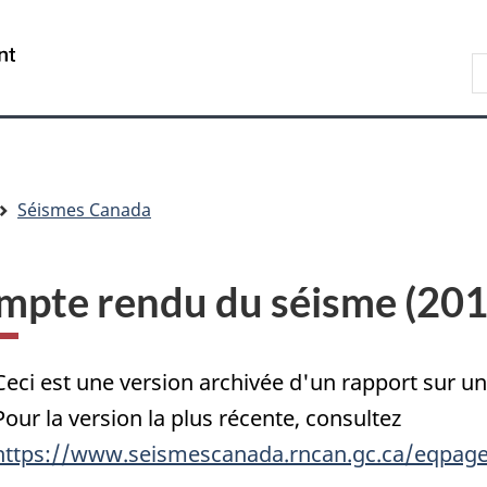
Passer
Passer
Passer
au
à
à
/
R
contenu
« Au
la
Government
d
principal
sujet
version
of
C
du
HTML
Canada
gouvernement »
simplifiée
Séismes Canada
mpte rendu du séisme (20
Ceci est une version archivée d'un rapport sur 
Pour la version la plus récente, consultez
https://www.seismescanada.rncan.gc.ca/eqpage