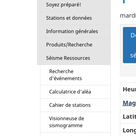
Soyez préparé!
mardi
Stations et données
Information générales
Dé
Produits/Recherche
s
Séisme Ressources
Recherche
d'événements
Heur
Calculatrice d'aléa
Magn
Cahier de stations
Lati
Visionneuse de
sismogramme
Long