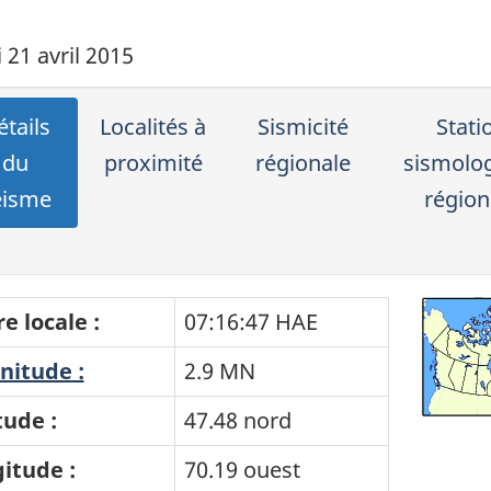
 21 avril 2015
tails
Localités à
Sismicité
Stati
du
proximité
régionale
sismolo
éisme
région
e locale :
07:16:47 HAE
itude :
2.9 MN
tude :
47.48 nord
itude :
70.19 ouest