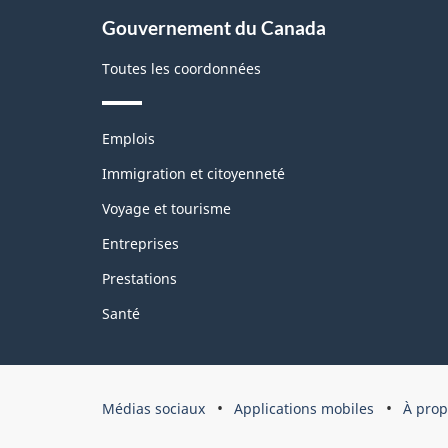
pag
À
Gouvernement du Canada
propos
de
Toutes les coordonnées
ce
site
Thèmes
Emplois
et
sujets
Immigration et citoyenneté
Voyage et tourisme
Entreprises
Prestations
Santé
Organisation
Médias sociaux
Applications mobiles
À prop
du