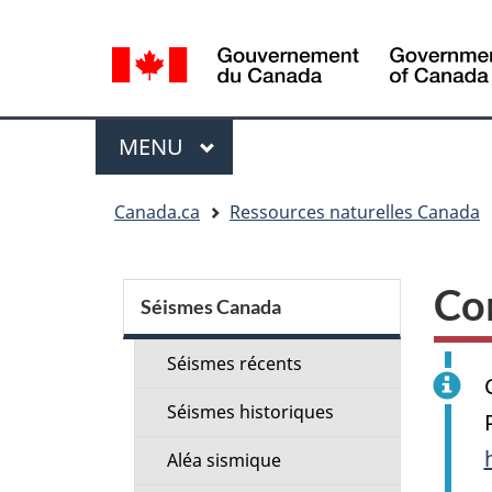
Sélection
de
la
langue
Menu
MENU
PRINCIPAL
Vous
Canada.ca
Ressources naturelles Canada
êtes
ici
Menu
:
Co
de
Séismes Canada
la
Séismes récents
section
Séismes historiques
Aléa sismique